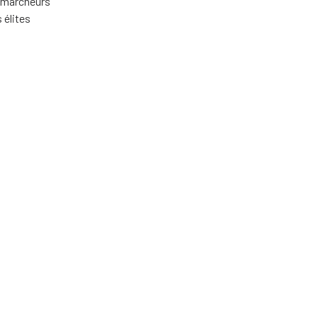
s marcheurs
 élites