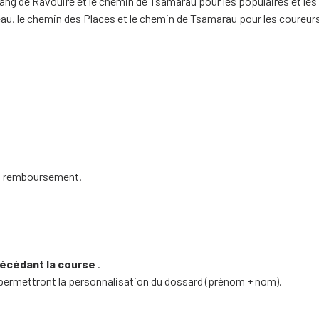
ang de Ravouire et le chemin de Tsamarau pour les populaires et le
au, le chemin des Places et le chemin de Tsamarau pour les coureurs
cun remboursement.
récédant la course
.
 permettront la personnalisation du dossard (prénom + nom).